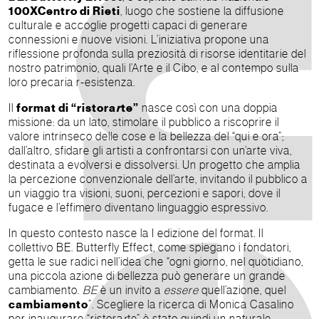
100XCentro di Rieti
, luogo che sostiene la diffusione
culturale e accoglie progetti capaci di generare
connessioni e nuove visioni. L’iniziativa propone una
riflessione profonda sulla preziosità di risorse identitarie del
nostro patrimonio, quali l’Arte e il Cibo, e al contempo sulla
loro precaria r-esistenza.
Il
format di “ristora
r
te”
nasce così con una doppia
missione: da un lato, stimolare il pubblico a riscoprire il
valore intrinseco delle cose e la bellezza del “qui e ora”;
dall’altro, sfidare gli artisti a confrontarsi con un’arte viva,
destinata a evolversi e dissolversi. Un progetto che amplia
la percezione convenzionale dell’arte, invitando il pubblico a
un viaggio tra visioni, suoni, percezioni e sapori, dove il
fugace e l’effimero diventano linguaggio espressivo.
In questo contesto nasce la I edizione del format. Il
collettivo BE. Butterfly Effect, come spiegano i fondatori,
getta le sue radici nell’idea che “ogni giorno, nel quotidiano,
una piccola azione di bellezza può generare un grande
cambiamento.
BE
è un invito a
essere
quell’azione, quel
cambiamento
”. Scegliere la ricerca di Monica Casalino
per inaugurare “ristora
r
te” è stato quindi un naturale