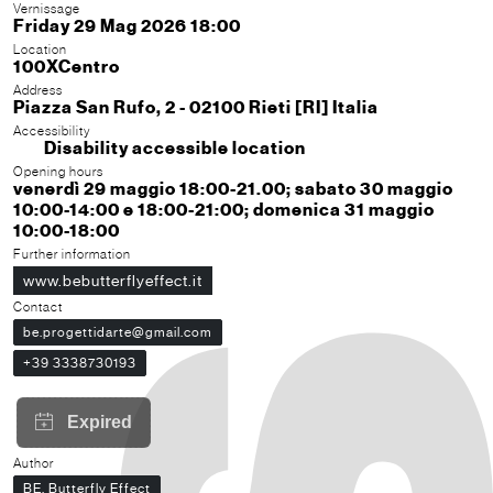
Vernissage
Friday 29 Mag 2026 18:00
Location
100XCentro
Address
Piazza San Rufo, 2 - 02100 Rieti [RI] Italia
Accessibility
Disability accessible location
Opening hours
venerdì 29 maggio 18:00-21.00; sabato 30 maggio
10:00-14:00 e 18:00-21:00; domenica 31 maggio
10:00-18:00
Further information
www.bebutterflyeffect.it
Contact
be.progettidarte@gmail.com
+39 3338730193
Author
BE. Butterfly Effect