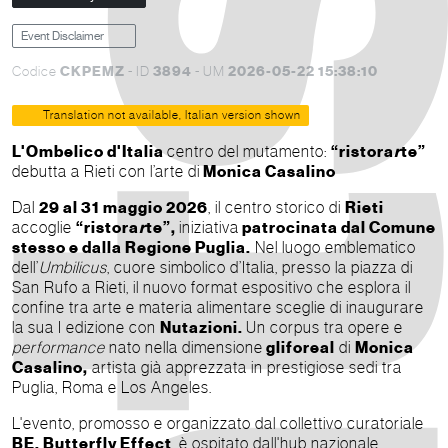
Event Disclaimer
CKPEMZ
3894
2026-05-22 15:38:10
Codice
- ID
- UM
Translation not available, Italian version shown
L'Ombelico d'Italia
centro del mutamento:
“ristora
r
te”
debutta a Rieti con l’arte di
Monica Casalino
Dal
29 al 31 maggio 2026
, il centro storico di
Rieti
accoglie
“ristora
r
te”,
iniziativa
patrocinata dal Comune
stesso e dalla Regione Puglia.
Nel luogo emblematico
dell’
Umbilicus
, cuore simbolico d’Italia, presso la piazza di
San Rufo a Rieti, il nuovo format espositivo che esplora il
confine tra arte e materia alimentare sceglie di inaugurare
la sua I edizione con
Nutazioni.
Un corpus tra opere e
performance
nato nella dimensione
gliforeal
di
Monica
Casalino,
artista già apprezzata in prestigiose sedi tra
Puglia, Roma e Los Angeles.
L'evento, promosso e organizzato dal collettivo curatoriale
BE. Butterfly Effect
, è ospitato dall'hub nazionale