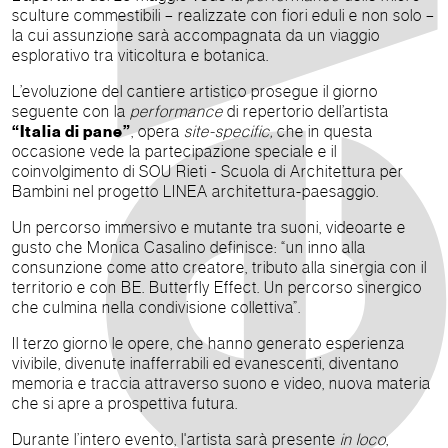
sculture commestibili – realizzate con fiori eduli e non solo –
la cui assunzione sarà accompagnata da un viaggio
esplorativo tra viticoltura e botanica.
L’evoluzione del cantiere artistico prosegue il giorno
seguente con la
performance
di repertorio dell’artista
“Italia di pane”
, opera
site-specific,
che in questa
occasione vede la partecipazione speciale e il
coinvolgimento di SOU Rieti - Scuola di Architettura per
Bambini nel progetto LINEA architettura-paesaggio.
Un percorso immersivo e mutante tra suoni, videoarte e
gusto che Monica Casalino definisce: “un inno alla
consunzione come atto creatore, tributo alla sinergia con il
territorio e con BE. Butterfly Effect. Un percorso sinergico
che culmina nella condivisione collettiva”.
Il terzo giorno le opere, che hanno generato esperienza
vivibile, divenute inafferrabili ed evanescenti, diventano
memoria e traccia attraverso suono e video, nuova materia
che si apre a prospettiva futura.
Durante l’intero evento, l'artista sarà presente
in loco
,