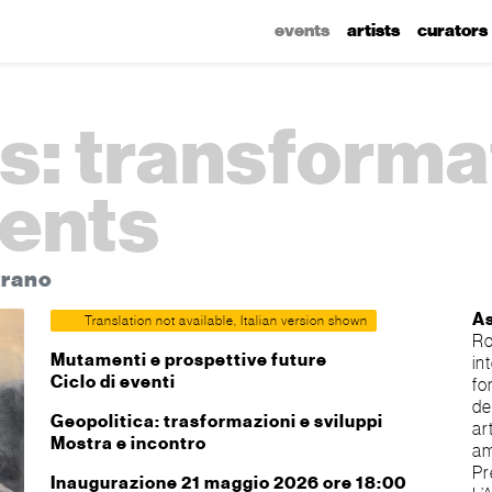
events
artists
curators
cs: transforma
ents
trano
As
Translation not available, Italian version shown
Ro
Mutamenti e prospettive future
in
Ciclo di eventi
fo
de
Geopolitica: trasformazioni e sviluppi
ar
Mostra e incontro
am
Pr
Inaugurazione 21 maggio 2026 ore 18:00