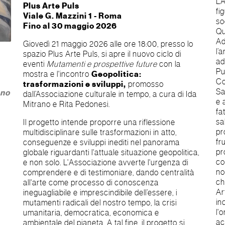
L’
Plus Arte Puls
fi
Viale G. Mazzini 1 - Roma
so
Fino al 30 maggio 2026
Qu
Ad
Giovedì 21 maggio 2026 alle ore 18:00, presso lo
l’
spazio Plus Arte Puls, si apre il nuovo ciclo di
ad
eventi
Mutamenti e prospettive future
con la
Pu
mostra e l'incontro
Geopolitica:
Co
trasformazioni e sviluppi,
promosso
Sa
ano
dall’Associazione culturale in tempo, a cura di Ida
e 
Mitrano e Rita Pedonesi.
fa
sa
Il progetto intende proporre una riflessione
pr
multidisciplinare sulle trasformazioni in atto,
fr
conseguenze e sviluppi inediti nel panorama
pr
globale riguardanti l'attuale situazione geopolitica,
co
e non solo. L'Associazione avverte l'urgenza di
no
comprendere e di testimoniare, dando centralità
ch
all'arte come processo di conoscenza
Ar
ineguagliabile e imprescindibile dell’essere, i
in
mutamenti radicali del nostro tempo, la crisi
l'
umanitaria, democratica, economica e
ac
ambientale del pianeta. A tal fine, il progetto si