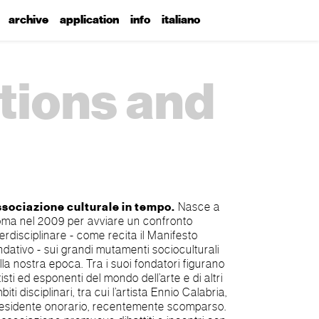
archive
application
info
italiano
tions and
sociazione culturale in tempo.
Nasce a
ma nel 2009 per avviare un confronto
terdisciplinare - come recita il Manifesto
ndativo - sui grandi mutamenti socioculturali
lla nostra epoca. Tra i suoi fondatori figurano
tisti ed esponenti del mondo dell’arte e di altri
biti disciplinari, tra cui l’artista Ennio Calabria,
esidente onorario, recentemente scomparso.