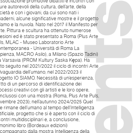
Associazione promuove dibattiti e incontri con
gure autorevoli della cultura, dell’arte, della
cietà e con i giovani, da cui sono nati i
aderni, alcune significative mostre e il progetto
amo e la nuvola. Nato nel 2017 il Manifesto per
arte. Pittura e scultura ha ottenuto numerose
esioni ed è stato presentato a Roma (Plus Arte
ls, MLAC - Museo Laboratorio Arte
ntemporanea - Università di Roma La
pienza, MACRO Asilo), a Milano (Spazio Tadini)
a Varsavia (PROM Kultury Saska Kępa). Ha
tto seguito nel 2021/2022 il ciclo di incontri Arte
lvaguardia dell’umano; nel 2022/2023 il
ogetto IO SIAMO. Necessità di un’esperienza,
utto di un percorso di identificazione dei
ocessi creativi con gli artisti e le loro opere,
nclusosi con una mostra (Roma, Plus Arte Puls,
vembre 2023); nell’autunno 2024/2025 Quel
e rimane dell’umano al tempo dell’Intelligenza
tificiale, progetto che si è aperto con il ciclo di
contri multidisciplinari e, a conclusione,
omonimo libro (Bordeaux edizioni)
compagnato dalla mostra Intelligenza della