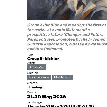
Group exhibition and meeting: the first of
the series of events Mutamenti e
prospettive future (Changes and Future
Perspectives), promoted by the In Tempo
Cultural Association, curated by Ida Mitr
and Rita Pedonesi.
Type
Group Exhibition
Artists
Artisti Vari
Curators
Rita Pedonesi
Ida Mitrano
Genres
Painting
Duration
21-30 Mag 2026
Vernissage
Thursday 21 Mag 2026 18:00-21:00