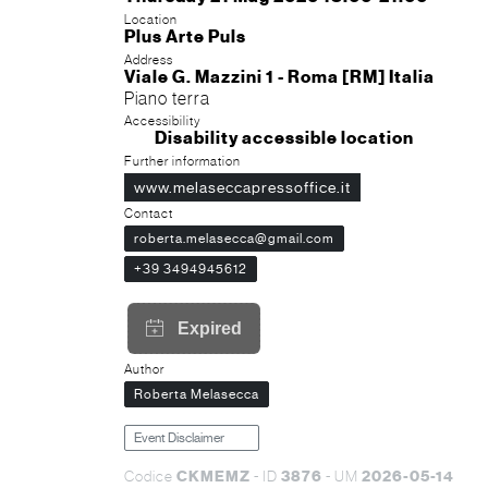
Location
Plus Arte Puls
Address
Viale G. Mazzini 1 - Roma [RM] Italia
Piano terra
Accessibility
Disability accessible location
Further information
www.melaseccapressoffice.it
Contact
roberta.melasecca@gmail.com
+39 3494945612
Author
Roberta Melasecca
Event Disclaimer
CKMEMZ
3876
2026-05-14
Codice
- ID
- UM