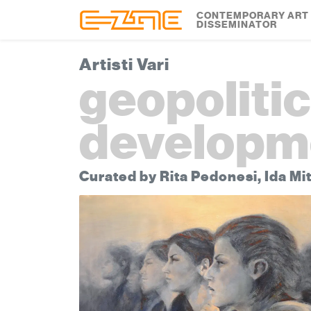
Skip to content
Skip to footer
CONTEMPORARY ART
DISSEMINATOR
Artisti Vari
geopoliti
developm
Curated by Rita Pedonesi, Ida Mi