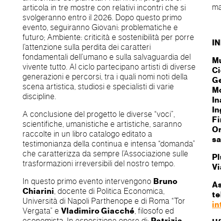
m
articola in tre mostre con relativi incontri che si
svolgeranno entro il 2026. Dopo questo primo
evento, seguiranno Giovani: problematiche e
futuro; Ambiente: criticità e sostenibilità per porre
I
l’attenzione sulla perdita dei caratteri
fondamentali dell’umano e sulla salvaguardia del
Mu
vivente tutto. Al ciclo partecipano artisti di diverse
Ci
generazioni e percorsi, tra i quali nomi noti della
Ge
scena artistica, studiosi e specialisti di varie
Mo
discipline.
In
In
A conclusione del progetto le diverse “voci”,
Fi
scientifiche, umanistiche e artistiche, saranno
Or
raccolte in un libro catalogo editato a
sa
testimonianza della continua e intensa “domanda”
che caratterizza da sempre l’Associazione sulle
Pl
trasformazioni irreversibili del nostro tempo.
Vi
In questo primo evento intervengono
Bruno
As
Chiarini
, docente di Politica Economica,
te
Università di Napoli Parthenope e di Roma “Tor
in
Vergata” e
Vladimiro Giacché
, filosofo ed
economista. In esposizione opere di: