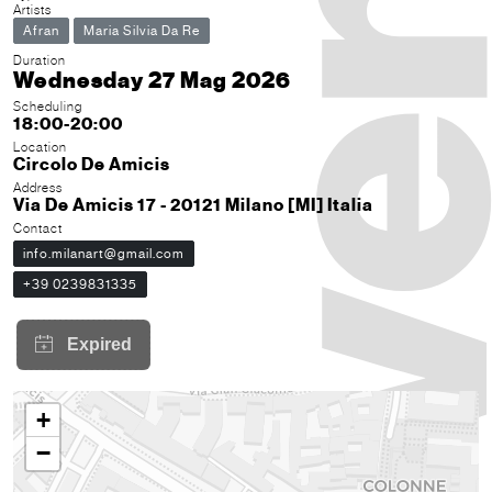
Artists
Afran
Maria Silvia Da Re
Duration
Wednesday 27 Mag 2026
Scheduling
18:00-20:00
Location
Circolo De Amicis
Address
Via De Amicis 17 - 20121 Milano [MI] Italia
Contact
info.milanart@gmail.com
+39 0239831335
+
−