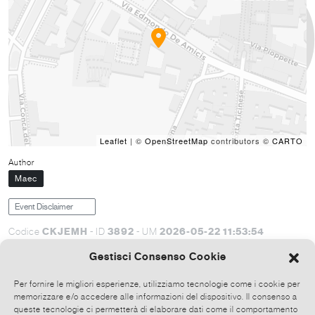
Leaflet
| ©
OpenStreetMap
contributors ©
CARTO
Author
Maec
Event Disclaimer
CKJEMH
3892
2026-05-22 11:53:54
Codice
- ID
- UM
Gestisci Consenso Cookie
Translation not available, Italian version shown
Per fornire le migliori esperienze, utilizziamo tecnologie come i cookie per
Mercoledì 27 maggio il Circolo De Amicis, in via De Amicis
memorizzare e/o accedere alle informazioni del dispositivo. Il consenso a
17 a Milano, ospita alle 18.00 una interessante conferenza
queste tecnologie ci permetterà di elaborare dati come il comportamento