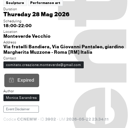
Sculpture
Performance art
Duration
Thursday 28 Mag 2026
Scheduling
18:00-22:00
Location
Monteverde Vecchio
Address
Via fratelli Bandiera, Via Giovanni Pantaleo, giardino
Margherita Muzzone - Roma [RM] Italia
Contact
comitato.creazione.monteverde@gmail.com
Author
Monica Sarandrea
Event Disclaimer
CCNEMW
3902
2026-05-22 23:34:11
Codice
- ID
- UM