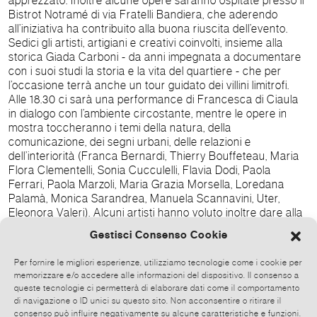
apprezzato. Inoltre alcune opere saranno ospitate presso il
Bistrot Notramé di via Fratelli Bandiera, che aderendo
all’iniziativa ha contribuito alla buona riuscita dell’evento.
Sedici gli artisti, artigiani e creativi coinvolti, insieme alla
storica Giada Carboni - da anni impegnata a documentare
con i suoi studi la storia e la vita del quartiere - che per
l’occasione terrà anche un tour guidato dei villini limitrofi.
Alle 18.30 ci sarà una performance di Francesca di Ciaula
in dialogo con l’ambiente circostante, mentre le opere in
mostra toccheranno i temi della natura, della
comunicazione, dei segni urbani, delle relazioni e
dell’interiorità (Franca Bernardi, Thierry Bouffeteau, Maria
Flora Clementelli, Sonia Cucculelli, Flavia Dodi, Paola
Ferrari, Paola Marzoli, Maria Grazia Morsella, Loredana
Palamà, Monica Sarandrea, Manuela Scannavini, Uter,
Eleonora Valeri). Alcuni artisti hanno voluto inoltre dare alla
manifestazione una connotazione di attualità (Camilla BQ,
Gestisci Consenso Cookie
Roberto Mirulla, Flavia Mitolo, Maria Grazia Morsella), con
opere e istallazioni ispirate al tema della pace, e a tutte
Per fornire le migliori esperienze, utilizziamo tecnologie come i cookie per
quelle attitudini e azioni che ognuno di noi può mettere in
memorizzare e/o accedere alle informazioni del dispositivo. Il consenso a
piedi per contribuire a costruirla, non dimenticando le
queste tecnologie ci permetterà di elaborare dati come il comportamento
tragedie del passato e cercando una chiave positiva, da
di navigazione o ID unici su questo sito. Non acconsentire o ritirare il
costruttori di pace.
consenso può influire negativamente su alcune caratteristiche e funzioni.