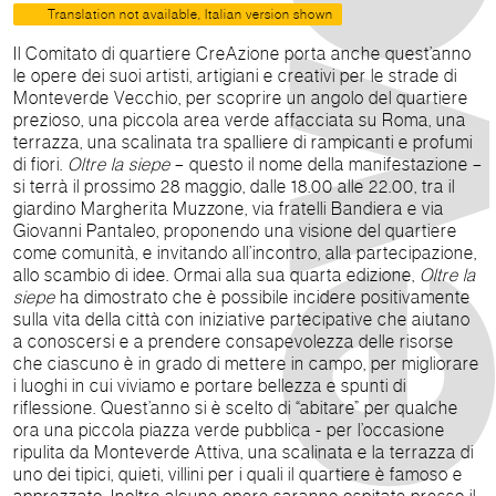
Translation not available, Italian version shown
Il Comitato di quartiere CreAzione porta anche quest’anno
le opere dei suoi artisti, artigiani e creativi per le strade di
Monteverde Vecchio, per scoprire un angolo del quartiere
prezioso, una piccola area verde affacciata su Roma, una
terrazza, una scalinata tra spalliere di rampicanti e profumi
di fiori.
Oltre la siepe
– questo il nome della manifestazione –
si terrà il prossimo 28 maggio, dalle 18.00 alle 22.00, tra il
giardino Margherita Muzzone, via fratelli Bandiera e via
Giovanni Pantaleo, proponendo una visione del quartiere
come comunità, e invitando all’incontro, alla partecipazione,
allo scambio di idee. Ormai alla sua quarta edizione,
Oltre la
siepe
ha dimostrato che è possibile incidere positivamente
sulla vita della città con iniziative partecipative che aiutano
a conoscersi e a prendere consapevolezza delle risorse
che ciascuno è in grado di mettere in campo, per migliorare
i luoghi in cui viviamo e portare bellezza e spunti di
riflessione. Quest’anno si è scelto di “abitare” per qualche
ora una piccola piazza verde pubblica - per l’occasione
ripulita da Monteverde Attiva, una scalinata e la terrazza di
uno dei tipici, quieti, villini per i quali il quartiere è famoso e