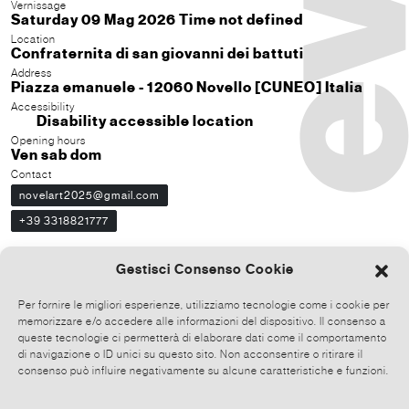
Vernissage
Saturday 09 Mag 2026 Time not defined
Location
Confraternita di san giovanni dei battuti
Address
Piazza emanuele - 12060 Novello [CUNEO] Italia
Accessibility
Disability accessible location
Opening hours
Ven sab dom
Contact
novelart2025@gmail.com
+39 3318821777
Gestisci Consenso Cookie
Author
Per fornire le migliori esperienze, utilizziamo tecnologie come i cookie per
memorizzare e/o accedere alle informazioni del dispositivo. Il consenso a
N9OVELART
queste tecnologie ci permetterà di elaborare dati come il comportamento
di navigazione o ID unici su questo sito. Non acconsentire o ritirare il
Event Disclaimer
consenso può influire negativamente su alcune caratteristiche e funzioni.
CAVEME
3868
2026-05-08 09:31:46
Codice
- ID
- UM