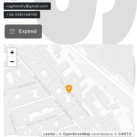
vaghistefy@gmail.com
+39 3391748700
+
−
Leaflet
| ©
OpenStreetMap
contributors ©
CARTO