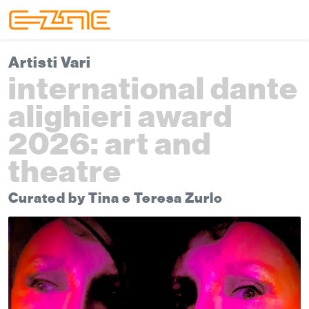
Skip to content
Skip to footer
Menu
Artisti Vari
international dante
alighieri award
2026: art and
theatre
Curated by Tina e Teresa Zurlo