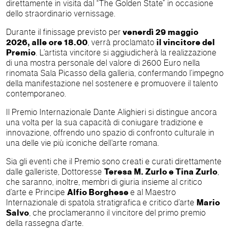
direttamente in visita dal “The Golden State” in occasione
dello straordinario vernissage.
Durante il finissage previsto per
venerdì 29 maggio
2026, alle ore 18.00
, verrà proclamato
il vincitore del
Premio
. L’artista vincitore si aggiudicherà la realizzazione
di una mostra personale del valore di 2600 Euro nella
rinomata Sala Picasso della galleria, confermando l’impegno
della manifestazione nel sostenere e promuovere il talento
contemporaneo.
Il Premio Internazionale Dante Alighieri si distingue ancora
una volta per la sua capacità di coniugare tradizione e
innovazione, offrendo uno spazio di confronto culturale in
una delle vie più iconiche dell’arte romana.
Sia gli eventi che il Premio sono creati e curati direttamente
dalle galleriste, Dottoresse
Teresa M. Zurlo e Tina Zurlo
,
che saranno, inoltre, membri di giuria insieme al critico
d’arte e Principe
Alfio Borghese
e al Maestro
Internazionale di spatola stratigrafica
e critico d’arte
Mario
Salvo
, che proclameranno il vincitore del primo premio
della rassegna d’arte.