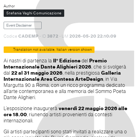
Author
Stefania Vaghi Comunicazione
Event Disclaimer
CADEMP
3872
2026-05-20 22:10:09
Codice
- ID
- UM
Translation not available, Italian version shown
Ai nastri di partenza la
II° Edizione
del
Premio
Internazionale Dante Alighieri 2026
, che si svolgerà
dal
22 al 31 maggio 2026
, nella prestigiosa
Galleria
Internazionale Area Contesa ArteDesign
, in Via
Margutta 90 a Roma, con un ricco programma dedicato
all’arte contemporanea e alla memoria del Sommo Poeta
Dante Alighieri.
L’esposizione inaugurerà
venerdì 22 maggio 2026 alle
ore 18.00
, riunendo artisti provenienti da contesti
internazionali.
Gli artisti partecipanti sono stati invitati a realizzare una o