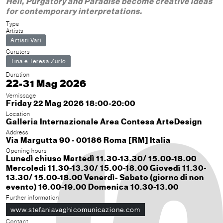
Hell, Purgatory and Paradise become creative ideas
for contemporary interpretations.
Type
Artists
Artisti Vari
Curators
Tina e Teresa Zurlo
Duration
22-31 Mag 2026
Vernissage
Friday 22 Mag 2026 18:00-20:00
Location
Galleria Internazionale Area Contesa ArteDesign
Address
Via Margutta 90 - 00186 Roma [RM] Italia
Opening hours
Lunedì chiuso Martedì 11.30-13.30/ 15.00-18.00
Mercoledì 11.30-13.30/ 15.00-18.00 Giovedì 11.30-
13.30/ 15.00-18.00 Venerdì- Sabato (giorno di non
evento) 16.00-19.00 Domenica 10.30-13.00
Further information
www.stefaniavaghicomunicazione.com
Contact