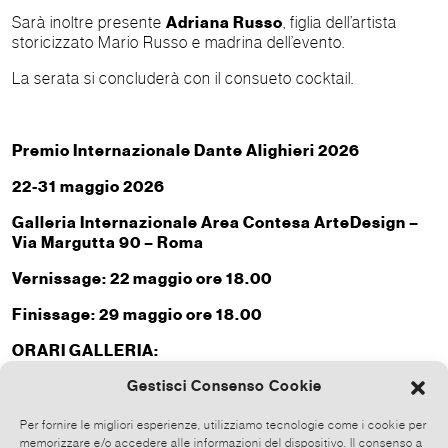
Sarà inoltre presente
Adriana Russo
, figlia dell’artista
storicizzato Mario Russo e madrina dell’evento.
La serata si concluderà con il consueto cocktail.
Premio Internazionale Dante Alighieri 2026
22-31 maggio 2026
Galleria Internazionale Area Contesa ArteDesign –
Via Margutta 90 – Roma
Vernissage: 22 maggio ore 18.00
Finissage: 29 maggio ore 18.00
ORARI GALLERIA:
Lunedì chiuso
Gestisci Consenso Cookie
Martedì 11.30-13.30/ 15.00-18.00
Per fornire le migliori esperienze, utilizziamo tecnologie come i cookie per
memorizzare e/o accedere alle informazioni del dispositivo. Il consenso a