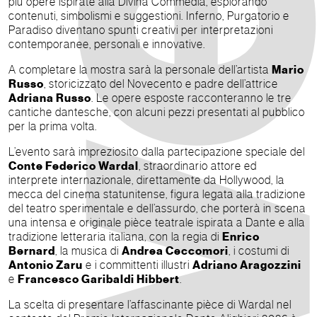
più opere ispirate alla Divina Commedia, esplorando
contenuti, simbolismi e suggestioni. Inferno, Purgatorio e
Paradiso diventano spunti creativi per interpretazioni
contemporanee, personali e innovative.
A completare la mostra sarà la personale dell’artista
Mario
Russo
, storicizzato del Novecento e padre dell’attrice
Adriana Russo
. Le opere esposte racconteranno le tre
cantiche dantesche, con alcuni pezzi presentati al pubblico
per la prima volta.
L’evento sarà impreziosito dalla partecipazione speciale del
Conte Federico Wardal
, straordinario attore ed
interprete internazionale, direttamente da Hollywood, la
mecca del cinema statunitense, figura legata alla tradizione
del teatro sperimentale e dell’assurdo, che porterà in scena
una intensa e originale pièce teatrale ispirata a Dante e alla
tradizione letteraria italiana, con la regia di
Enrico
Bernard
, la musica di
Andrea Ceccomori
, i costumi di
Antonio Zaru
e i committenti illustri
Adriano Aragozzini
e
Francesco Garibaldi Hibbert
.
La scelta di presentare l’affascinante pièce di Wardal nel