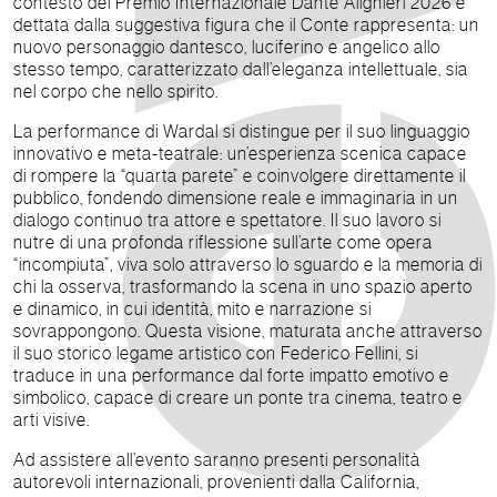
contesto del Premio Internazionale Dante Alighieri 2026 è
dettata dalla suggestiva figura che il Conte rappresenta: un
nuovo personaggio dantesco, luciferino e angelico allo
stesso tempo, caratterizzato dall’eleganza intellettuale, sia
nel corpo che nello spirito.
La performance di Wardal si distingue per il suo linguaggio
innovativo e meta-teatrale: un’esperienza scenica capace
di rompere la “quarta parete” e coinvolgere direttamente il
pubblico, fondendo dimensione reale e immaginaria in un
dialogo continuo tra attore e spettatore. Il suo lavoro si
nutre di una profonda riflessione sull’arte come opera
“incompiuta”, viva solo attraverso lo sguardo e la memoria di
chi la osserva, trasformando la scena in uno spazio aperto
e dinamico, in cui identità, mito e narrazione si
sovrappongono. Questa visione, maturata anche attraverso
il suo storico legame artistico con Federico Fellini, si
traduce in una performance dal forte impatto emotivo e
simbolico, capace di creare un ponte tra cinema, teatro e
arti visive.
Ad assistere all’evento saranno presenti personalità
autorevoli internazionali, provenienti dalla California,