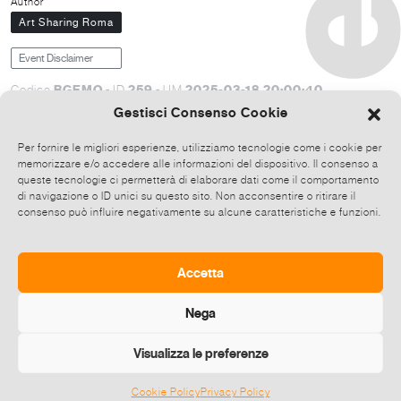
Author
Art Sharing Roma
Event Disclaimer
BGEMQ
259
2025-03-18 20:00:40
Codice
- ID
- UM
Gestisci Consenso Cookie
Paesaggi ricomposti 29 marzo-12 aprile 2025 A cura di
Penelope Filacchione ArtSharing Roma, via Giulio Tarra 64
Per fornire le migliori esperienze, utilizziamo tecnologie come i cookie per
– 00151 Opening: sabato 29 marzo ore 17-21 Sabato 5 aprile
memorizzare e/o accedere alle informazioni del dispositivo. Il consenso a
ore 18: presentazione del libro Paesaggi ricomposti, Silvana
queste tecnologie ci permetterà di elaborare dati come il comportamento
di navigazione o ID unici su questo sito. Non acconsentire o ritirare il
editoriale. Conversazione con l’autore. La mostra aderisce
consenso può influire negativamente su alcune caratteristiche e funzioni.
a Strade dell’arte a Monteverde con apertura straordinaria
venerdì 4 aprile ore 18-21.00 Orari di visita: da martedì a
sabato ore 17-20 Altri orari su appuntamento Contatti:
artsharing.roma@gmail.com 338-9409180 Ufficio stampa:
Accetta
ufficiostampa@artsharingroma.it Ingresso gratuito |
Nega
Visualizza le preferenze
Broadcast this event
Cookie Policy
Privacy Policy
©
2026 E-zine