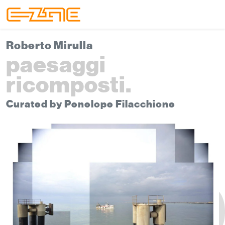
Skip to content
Skip to footer
Menu
Roberto Mirulla
paesaggi
ricomposti.
Curated by Penelope Filacchione