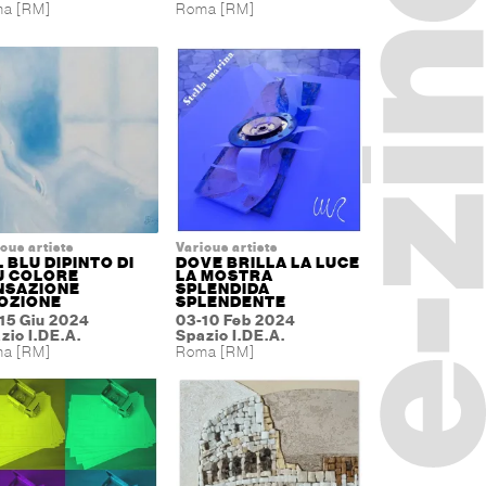
a [RM]
Roma [RM]
ous artists
Various artists
 BLU DIPINTO DI
DOVE BRILLA LA LUCE
U COLORE
LA MOSTRA
NSAZIONE
SPLENDIDA
OZIONE
SPLENDENTE
15 Giu 2024
03-10 Feb 2024
zio I.DE.A.
Spazio I.DE.A.
a [RM]
Roma [RM]