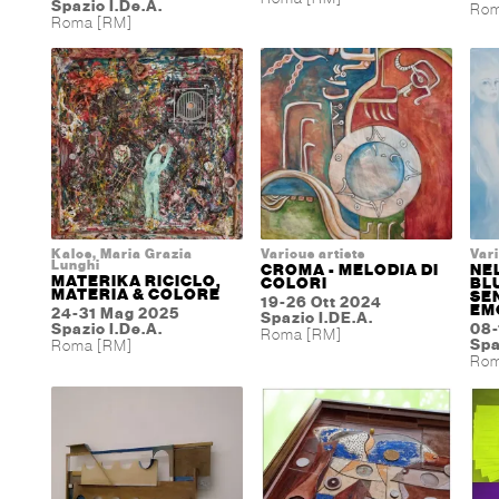
Spazio I.De.A.
Rom
Roma [RM]
Kalos, Maria Grazia
Various artists
Vari
Lunghi
CROMA - MELODIA DI
NEL
MATERIKA RICICLO,
COLORI
BL
MATERIA & COLORE
SE
19-26 Ott 2024
EM
24-31 Mag 2025
Spazio I.DE.A.
Spazio I.De.A.
08-
Roma [RM]
Spa
Roma [RM]
Rom