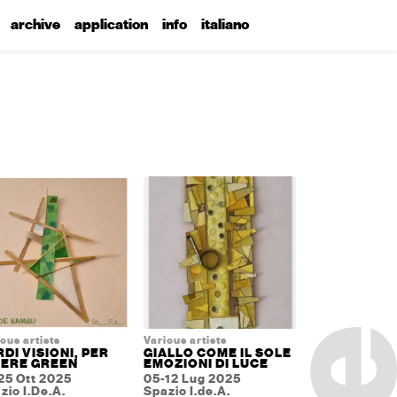
archive
application
info
italiano
ous artists
Various artists
DI VISIONI, PER
GIALLO COME IL SOLE
VERE GREEN
EMOZIONI DI LUCE
25 Ott 2025
05-12 Lug 2025
zio I.De.A.
Spazio I.de.A.