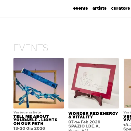
events
artists
curators
EVENTS
Various artists
Vari
WONDER RED ENERGY
TELL ME ABOUT
VER
& VITALITY
YOURSELF - LIGHTS
VI
07-14 Feb 2026
ON OUR PATH
18-
SPAZIO I.DE.A.
13-20 Giu 2026
Spa
Roma [RM]