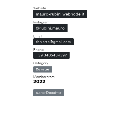
Website
mauro-rubini.webnode.it
Instagram
@rubini.mauro
Email
rbn.arte@gmail.com
Phone
+39 3405434397
Category
Curator
Member from
2022
author Disclaimer