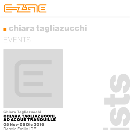
Skip to content
Skip to footer
Menu
chiara tagliazucchi
EVENTS
Chiara Tagliazucchi
CHIARA TAGLIAZUCCHI,
AD ACQUE TRANQUILLE
05 Nov-05 Dic 2016
Reggio Emilia [RE]