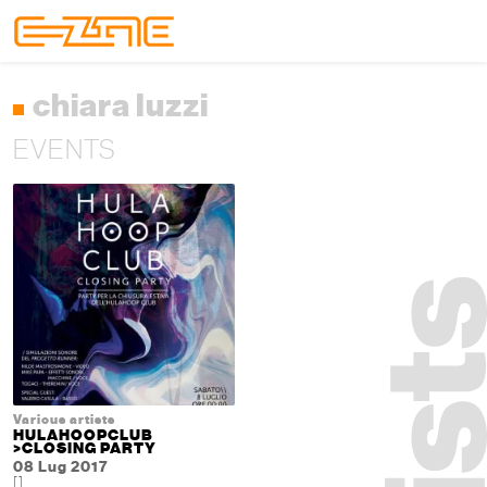
Skip to content
Skip to footer
Menu
chiara luzzi
EVENTS
Various artists
HULAHOOPCLUB
>CLOSING PARTY
08 Lug 2017
[]