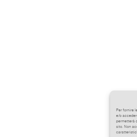
Per fornire 
e/o accedere
permetterà d
sito. Non ac
caratteristic