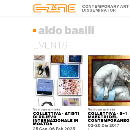
Skip to content
Skip to footer
CONTEMPORARY ART
DISSEMINATOR
aldo basili
EVENTS
Various artists
Various artists
COLLETTIVA - ATISTI
COLLETTIVA - 5+1
DI RILIEVO
MAESTRI DEL
INTERNAZIONALE IN
CONTEMPORANEO
MOSTRA
02-20 Dic 2017
25 Gen-06 Feb 2025
[]