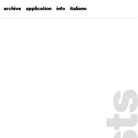
archive
application
info
italiano