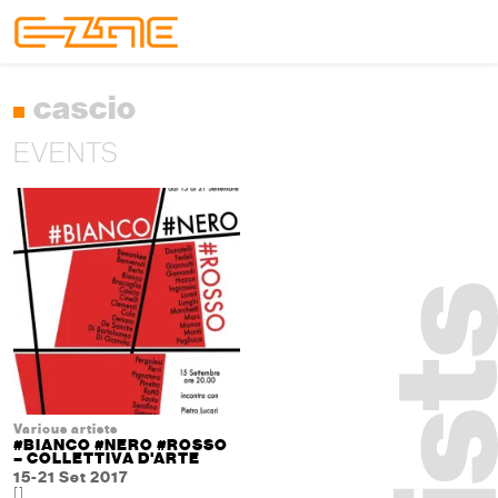
Skip to content
Skip to footer
Menu
cascio
EVENTS
Various artists
#BIANCO #NERO #ROSSO
– COLLETTIVA D'ARTE
15-21 Set 2017
[]