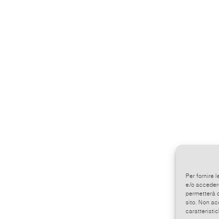
Per fornire 
e/o accedere
permetterà d
sito. Non ac
caratteristic