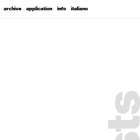
archive
application
info
italiano