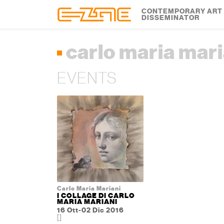
Skip to content
Skip to footer
CONTEMPORARY ART
DISSEMINATOR
carlo maria mari
EVENTS
Carlo Maria Mariani
I COLLAGE DI CARLO
MARIA MARIANI
16 Ott-02 Dic 2016
[]