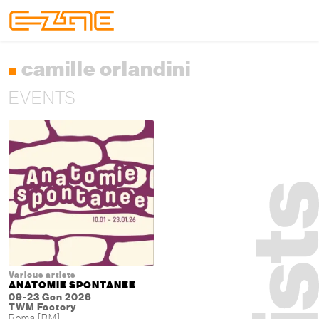
Skip to content
Skip to footer
Menu
camille orlandini
EVENTS
Various artists
ANATOMIE SPONTANEE
09-23 Gen 2026
TWM Factory
Roma [RM]