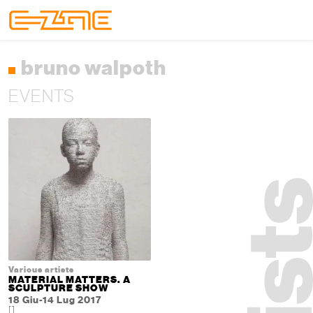
Skip to content
Skip to footer
Menu
bruno walpoth
EVENTS
Various artists
MATERIAL MATTERS. A
SCULPTURE SHOW
18 Giu-14 Lug 2017
[]