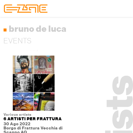
Skip to content
Skip to footer
Menu
bruno de luca
EVENTS
Various artists
6 ARTISTI PER FRATTURA
30 Ago 2022
Borgo di Frattura Vecchia di
Scanno AQ