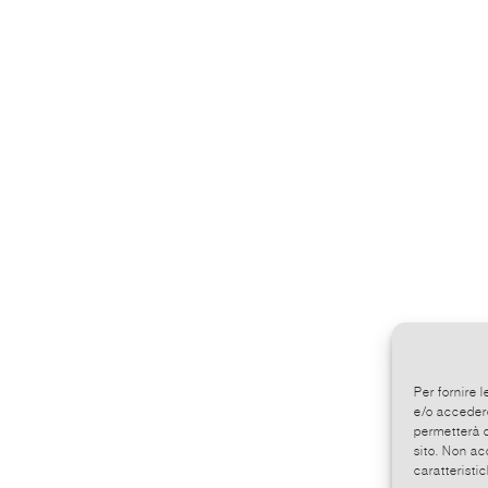
Per fornire 
e/o accedere
permetterà d
sito. Non ac
caratteristic