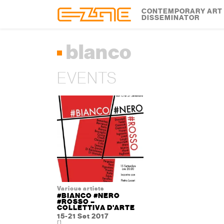
Skip to content
Skip to footer
CONTEMPORARY ART
DISSEMINATOR
blanco
EVENTS
Various artists
#BIANCO #NERO
#ROSSO –
COLLETTIVA D'ARTE
15-21 Set 2017
[]