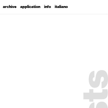
archive
application
info
italiano