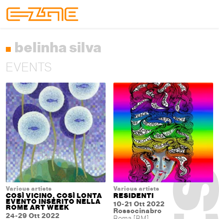
Skip to content
Skip to footer
Menu
belinha silva
EVENTS
Various artists
Various artists
COSÌ VICINO, COSÌ LONTA
RESIDENTI
EVENTO INSERITO NELLA
10-21 Ott 2022
ROME ART WEEK
Rossocinabro
24-29 Ott 2022
Roma [RM]