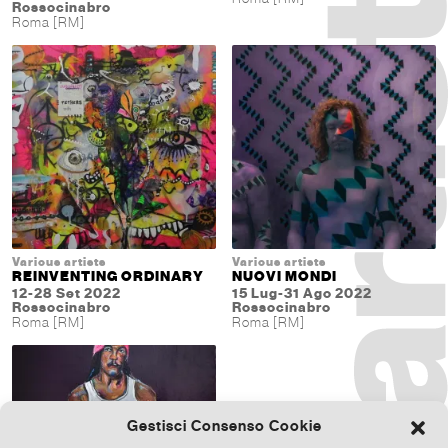
Rossocinabro
Roma [RM]
Various artists
Various artists
REINVENTING ORDINARY
NUOVI MONDI
12-28 Set 2022
15 Lug-31 Ago 2022
Rossocinabro
Rossocinabro
Roma [RM]
Roma [RM]
Gestisci Consenso Cookie