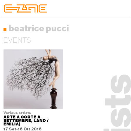
Skip to content
Skip to footer
Menu
beatrice pucci
EVENTS
Various artists
ARTE A CORTE A
SETTEMBRE, LAND /
EMILIA|
17 Set-16 Ott 2016