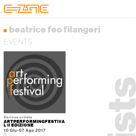
Skip to content
Skip to footer
Menu
beatrice feo filangeri
EVENTS
Various artists
ARTPERFORMINGFESTIVA
L II EDIZIONE
10 Giu-07 Ago 2017
[]