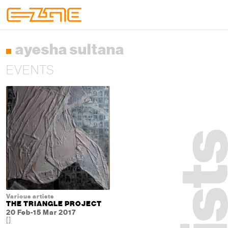
Skip to content
Skip to footer
Menu
ayesha sultana
EVENTS
Various artists
THE TRIANGLE PROJECT
20 Feb-15 Mar 2017
[]