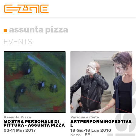
Skip to content
Skip to footer
Menu
assunta pizza
EVENTS
Assunta Pizza
Various artists
MOSTRA PERSONALE DI
ARTPERFORMINGFESTIVA
PITTURA - ASSUNTA PIZZA
L
03-11 Mar 2017
18 Giu-18 Lug 2016
[]
Napoli [EE]