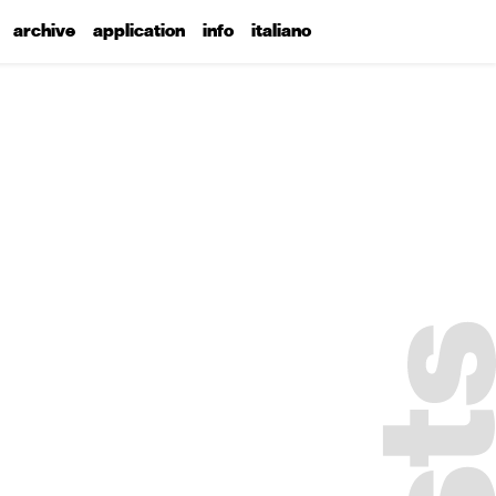
archive
application
info
italiano