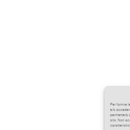
Per fornire 
e/o accedere
permetterà d
sito. Non ac
caratteristic