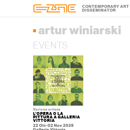
Skip to content
Skip to footer
CONTEMPORARY ART
DISSEMINATOR
artur winiarski
EVENTS
Various artists
L’OPERA O LA
PITTURA A GALLERIA
VITTORIA
22 Ott-02 Nov 2025
Galleria Vittoria