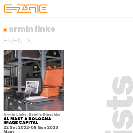
Skip to content
Skip to footer
Menu
armin linke
EVENTS
Armin Linke, Estelle Blaschke
AL MAST A BOLOGNA
IMAGE CAPITAL
22 Set 2022-08 Gen 2023
Mast