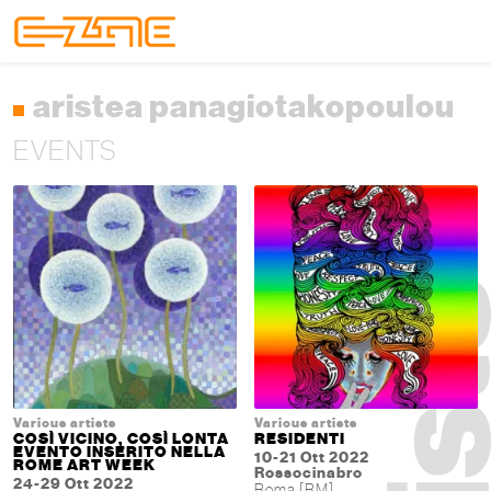
Skip to content
Skip to footer
Menu
aristea panagiotakopoulou
EVENTS
Various artists
Various artists
COSÌ VICINO, COSÌ LONTA
RESIDENTI
EVENTO INSERITO NELLA
10-21 Ott 2022
ROME ART WEEK
Rossocinabro
24-29 Ott 2022
Roma [RM]