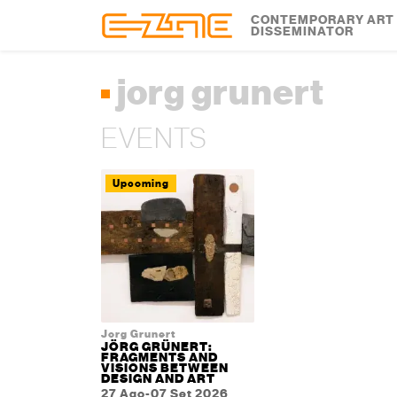
Skip to content
Skip to footer
CONTEMPORARY ART
DISSEMINATOR
jorg grunert
EVENTS
Upcoming
Jorg Grunert
JÖRG GRÜNERT:
FRAGMENTS AND
VISIONS BETWEEN
DESIGN AND ART
27 Ago-07 Set 2026