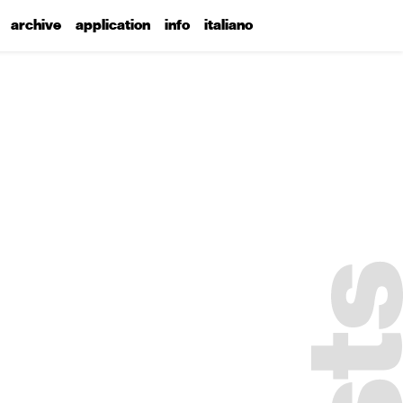
archive
application
info
italiano