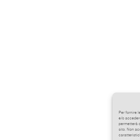
Per fornire 
e/o accedere
permetterà d
sito. Non ac
caratteristic