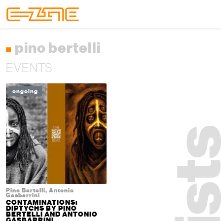
Skip to content
Skip to footer
Menu
pino bertelli
EVENTS
ongoing
Pino Bertelli, Antonio
Gasbarrini
CONTAMINATIONS:
DIPTYCHS BY PINO
BERTELLI AND ANTONIO
GASBARRINI