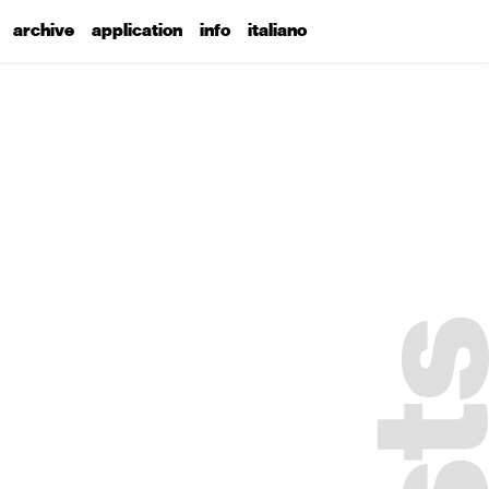
archive
application
info
italiano