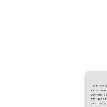
Per fornire 
e/o accedere
permetterà d
sito. Non ac
caratteristic