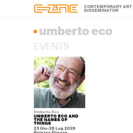
Skip to content
Skip to footer
CONTEMPORARY ART
DISSEMINATOR
umberto eco
EVENTS
Umberto Eco
UMBERTO ECO AND
THE NAMES OF
THINGS
23 Giu-26 Lug 2026
Palazzo Firenze