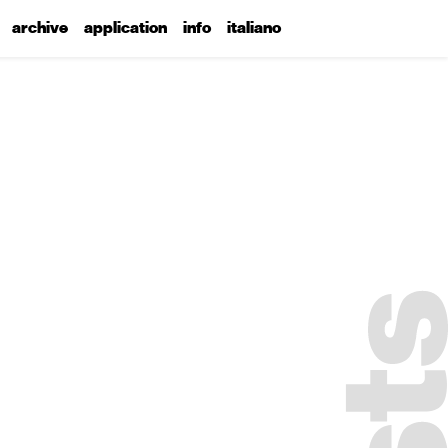
archive
application
info
italiano