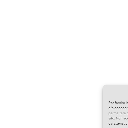
Per fornire 
e/o accedere
permetterà d
sito. Non ac
caratteristic