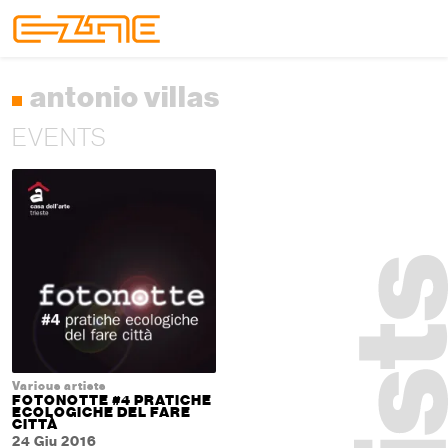
Skip to content
Skip to footer
Menu
antonio villas
EVENTS
Various artists
FOTONOTTE #4 PRATICHE
ECOLOGICHE DEL FARE
CITTÀ
24 Giu 2016