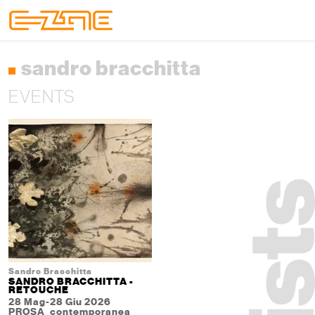
Skip to content
Skip to footer
Menu
sandro bracchitta
EVENTS
Sandro Bracchitta
SANDRO BRACCHITTA -
RETOUCHE
28 Mag-28 Giu 2026
PROSA_contemporanea