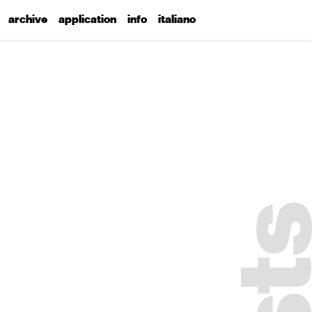
archive
application
info
italiano