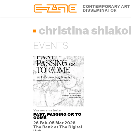
Skip to content
Skip to footer
CONTEMPORARY ART
DISSEMINATOR
christina shiako
EVENTS
Various artists
PAST, PASSING OR TO
COME
26 Feb-05 Mar 2026
The Bank at The Digital