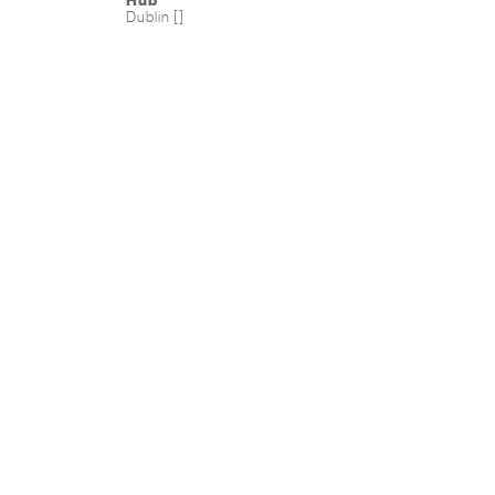
Hub
Dublin []