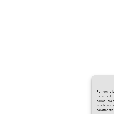
Per fornire 
e/o accedere
permetterà d
sito. Non ac
caratteristic