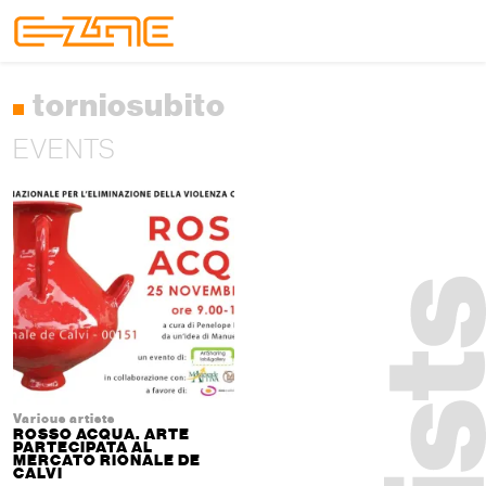
Skip to content
Skip to footer
Menu
torniosubito
EVENTS
Various artists
ROSSO ACQUA. ARTE
PARTECIPATA AL
MERCATO RIONALE DE
CALVI