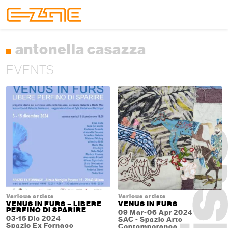
Skip to content
Skip to footer
Menu
antonella casazza
EVENTS
Various artists
Various artists
VENUS IN FURS – LIBERE
VENUS IN FURS
PERFINO DI SPARIRE
09 Mar-06 Apr 2024
03-15 Dic 2024
SAC - Spazio Arte
Spazio Ex Fornace
Contemporanea