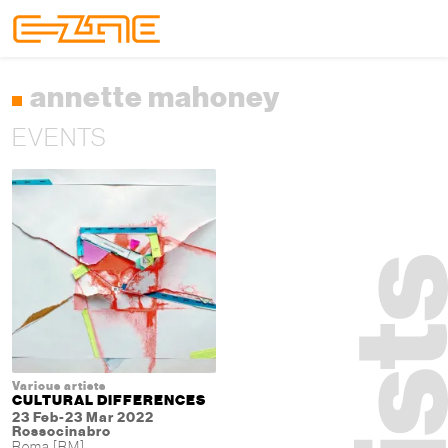
Skip to content
Skip to footer
Menu
annette mahoney
EVENTS
Various artists
CULTURAL DIFFERENCES
23 Feb-23 Mar 2022
Rossocinabro
Roma [RM]