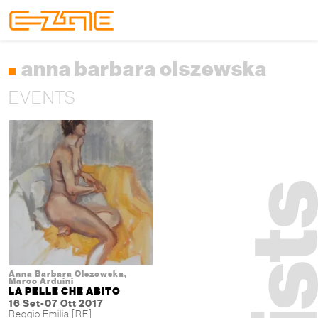
Skip to content
Skip to footer
Menu
anna barbara olszewska
EVENTS
Anna Barbara Olszewska,
Marco Arduini
LA PELLE CHE ABITO
16 Set-07 Ott 2017
Reggio Emilia [RE]