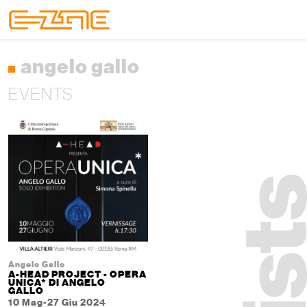
Skip to content
Skip to footer
Menu
angelo gallo
EVENTS
Angelo Gallo
A-HEAD PROJECT - OPERA
UNICA* DI ANGELO
GALLO
10 Mag-27 Giu 2024