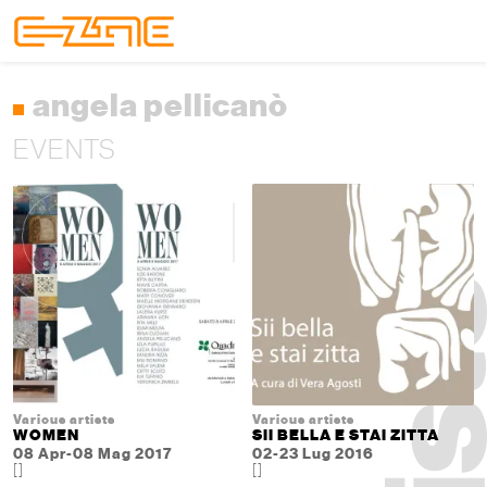
Skip to content
Skip to footer
Menu
angela pellicanò
EVENTS
Various artists
Various artists
WOMEN
SII BELLA E STAI ZITTA
08 Apr-08 Mag 2017
02-23 Lug 2016
[]
[]