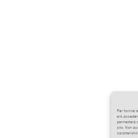
Per fornire 
e/o accedere
permetterà d
sito. Non ac
caratteristic