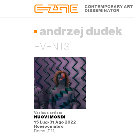
Skip to content
Skip to footer
CONTEMPORARY ART
DISSEMINATOR
andrzej dudek
EVENTS
Various artists
NUOVI MONDI
15 Lug-31 Ago 2022
Rossocinabro
Roma [RM]