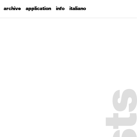
archive
application
info
italiano