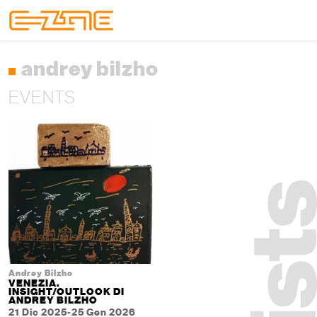
Skip to content
Skip to footer
Menu
andrey bilzho
EVENTS
Andrey Bilzho
VENEZIA.
INSIGHT/OUTLOOK DI
ANDREY BILZHO
21 Dic 2025-25 Gen 2026