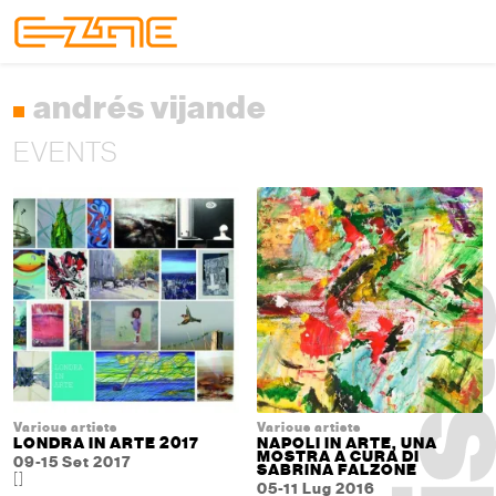
Skip to content
Skip to footer
Menu
andrés vijande
EVENTS
Various artists
Various artists
LONDRA IN ARTE 2017
NAPOLI IN ARTE, UNA
MOSTRA A CURA DI
09-15 Set 2017
SABRINA FALZONE
[]
05-11 Lug 2016