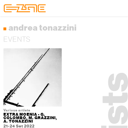
Skip to content
Skip to footer
Menu
andrea tonazzini
EVENTS
Various artists
EXTRA MOENIA - G.
COLOMBO, M. GRAZZINI,
A. TONAZZINI
21-24 Set 2022