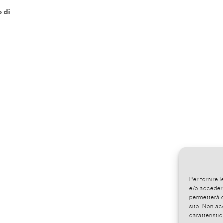
 di
Per fornire 
e/o accedere
permetterà d
sito. Non ac
caratteristic