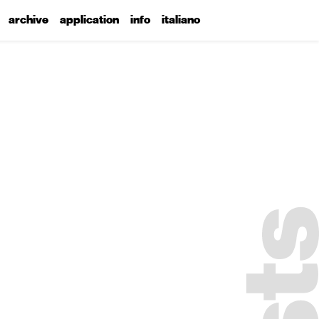
archive
application
info
italiano