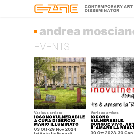
Skip to content
Skip to footer
CONTEMPORARY ART
DISSEMINATOR
andrea moscian
EVENTS
Various artists
Various artists
IOSONOVULNERABILE
IOSONO
A CURA DI SERGIO
VULNERABILE.
MARIO ILLUMINATO
DUNQUE VIVO. AR
E' AMARE LA REALT
03 Ott-29 Nov 2024
30 Ott 2023-30 Gen
Istituto Italiano di