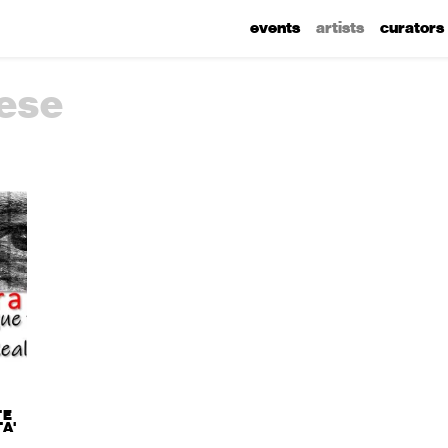
events
artists
curators
ese
TE
A'