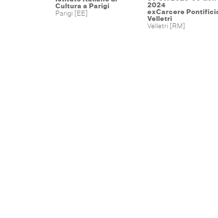
2024
Cultura a Parigi
exCarcere Pontificio
Parigi [EE]
Velletri
Velletri [RM]