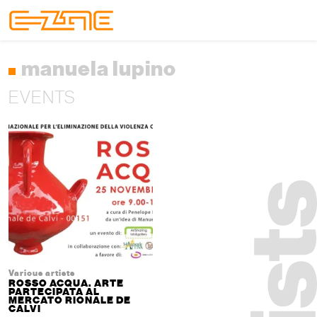
Skip to content
Skip to footer
Menu
manuela lupino
EVENTS
Various artists
ROSSO ACQUA. ARTE
PARTECIPATA AL
MERCATO RIONALE DE
CALVI