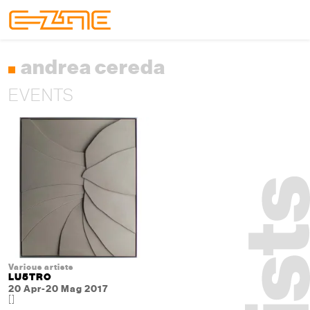
Skip to content
Skip to footer
Menu
andrea cereda
EVENTS
Various artists
LU5TRO
20 Apr-20 Mag 2017
[]