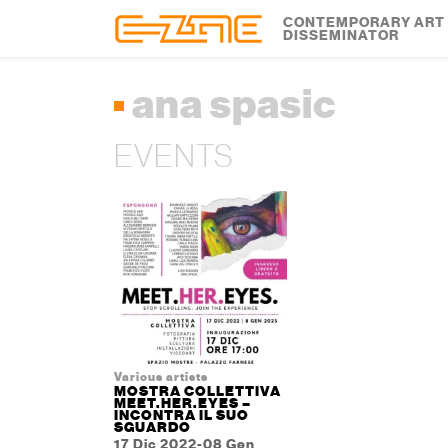
Skip to content
Skip to footer
CONTEMPORARY ART
DISSEMINATOR
ana spasic
EVENTS
Various artists
MOSTRA COLLETTIVA
MEET.HER.EYES –
INCONTRA IL SUO
SGUARDO
17 Dic 2022-08 Gen