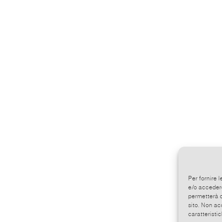
Per fornire 
e/o accedere
permetterà d
sito. Non ac
caratteristic