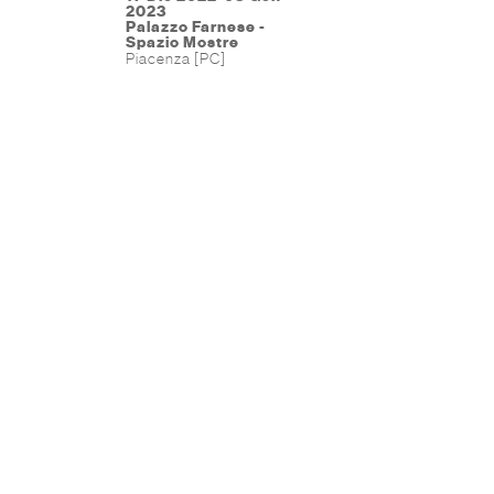
2023
Palazzo Farnese -
Spazio Mostre
Piacenza [PC]