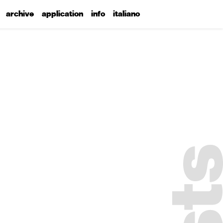
archive
application
info
italiano