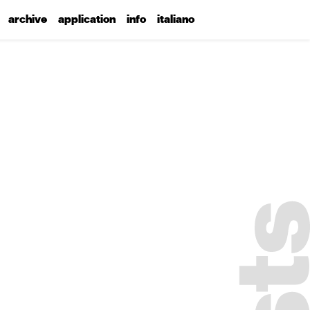
archive
application
info
italiano