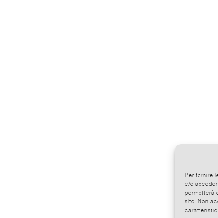
Per fornire 
e/o accedere
permetterà d
sito. Non ac
caratteristic