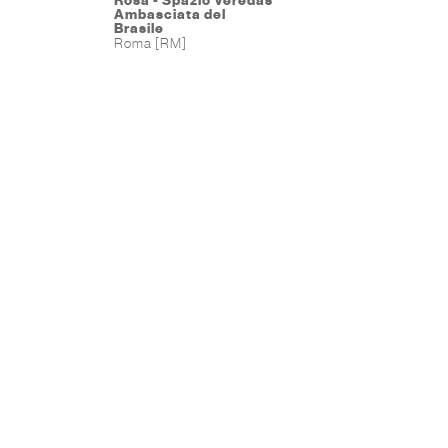
Rosa - Spazio Veredas
Ambasciata del
Brasile
Roma [RM]