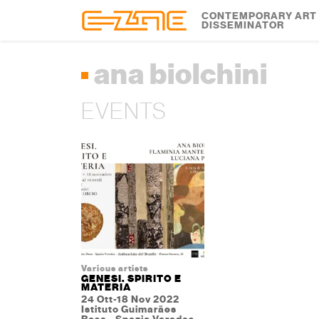
Skip to content
Skip to footer
CONTEMPORARY ART
DISSEMINATOR
ana biolchini
EVENTS
Various artists
GENESI. SPIRITO E
MATERIA
24 Ott-18 Nov 2022
Istituto Guimarães