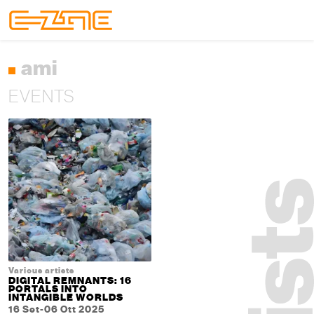
Skip to content
Skip to footer
Menu
ami
EVENTS
Various artists
DIGITAL REMNANTS: 16
PORTALS INTO
INTANGIBLE WORLDS
16 Set-06 Ott 2025