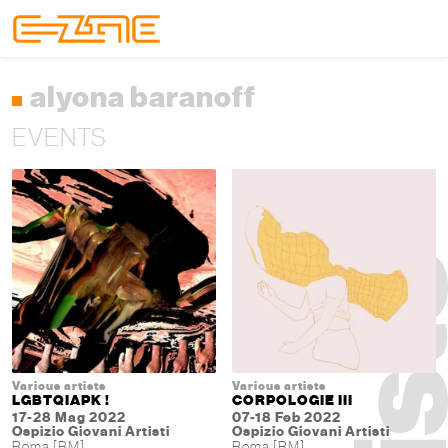
Skip to content
Skip to footer
Menu
alyona baranoff
EVENTS
Various artists
Various artists
LGBTQIAPK !
CORPOLOGIE III
17-28 Mag 2022
07-18 Feb 2022
Ospizio Giovani Artisti
Ospizio Giovani Artisti
Roma [RM]
Roma [RM]