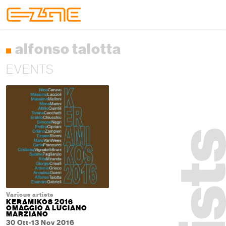
Skip to content
Skip to footer
Menu
alfonso talotta
EVENTS
Various artists
KERAMIKOS 2016
OMAGGIO A LUCIANO
MARZIANO
30 Ott-13 Nov 2016